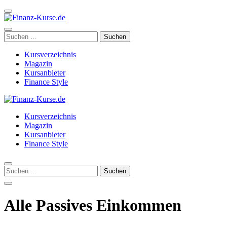
Zum
Inhalt
springen
Finanz-Kurse.de
Großes Verzeichnis der besten Finanzkurse
(Enter
Suchen
drücken)
nach:
Kursverzeichnis
Magazin
Kursanbieter
Finance Style
Finanz-Kurse.de
Großes Verzeichnis der besten Finanzkurse
Kursverzeichnis
Magazin
Kursanbieter
Finance Style
Suchen
nach:
Alle Passives Einkommen