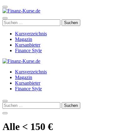
Zum
Inhalt
springen
Finanz-Kurse.de
Großes Verzeichnis der besten Finanzkurse
(Enter
Suchen
drücken)
nach:
Kursverzeichnis
Magazin
Kursanbieter
Finance Style
Finanz-Kurse.de
Großes Verzeichnis der besten Finanzkurse
Kursverzeichnis
Magazin
Kursanbieter
Finance Style
Suchen
nach:
Alle < 150 €